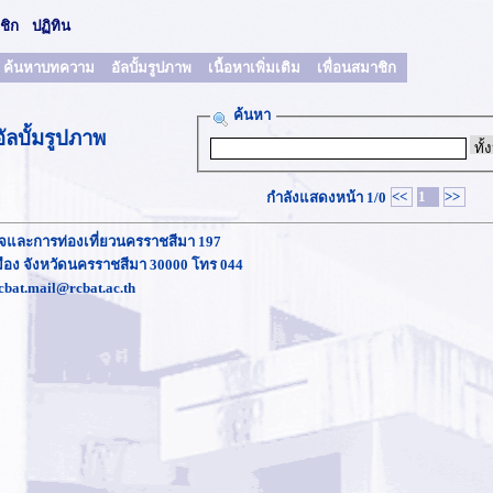
ชิก
ปฏิทิน
ค้นหาบทความ
อัลบั้มรูปภาพ
เนื้อหาเพิ่มเติม
เพื่อนสมาชิก
ค้นหา
อัลบั้มรูปภาพ
<<
1
>>
กำลังแสดงหน้า
1/0
ิจและการท่องเที่ยวนครราชสีมา 197
อง จังหวัดนครราชสีมา 30000 โทร 044
cbat.mail@rcbat.ac.th