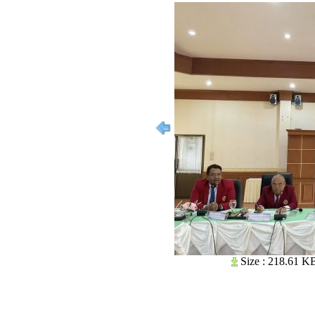
Size : 218.61 K