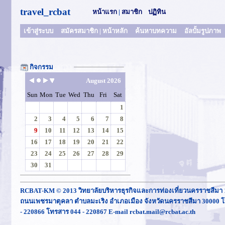
travel_rcbat
หน้าแรก
|
สมาชิก
ปฏิทิน
เข้าสู่ระบบ
สมัครสมาชิก
|
หน้าหลัก
ค้นหาบทความ
อัลบั้มรูปภาพ
กิจกรรม
August 2026
Sun
Mon
Tue
Wed
Thu
Fri
Sat
1
2
3
4
5
6
7
8
9
10
11
12
13
14
15
16
17
18
19
20
21
22
23
24
25
26
27
28
29
30
31
RCBAT-KM © 2013 วิทยาลัยบริหารธุรกิจและการท่องเที่ยวนครราชสีมา 
ถนนเพชรมาตุคลา ตำบลมะเริง อำเภอเมือง จังหวัดนครราชสีมา 30000 โ
- 220866 โทรสาร 044 - 220867 E-mail rcbat.mail@rcbat.ac.th