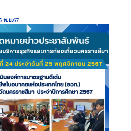
5 พ.ย.67