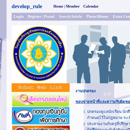
develop_rule
Home
|
Member
Calendar
Login
Register
|
Protal
Search Article
PhotoAlbums
Extra Con
งานปกครอง
ขอบข่ายหน้าที่และความรับผิดชอบ
ปกครองดูแลนักเรียน นักศึ
กำหนดไว้ในกฎหมาย ระเบียบ
ประสานงานกับครูที่ปรึก
นักศึกษา และผู้เข้ารับก